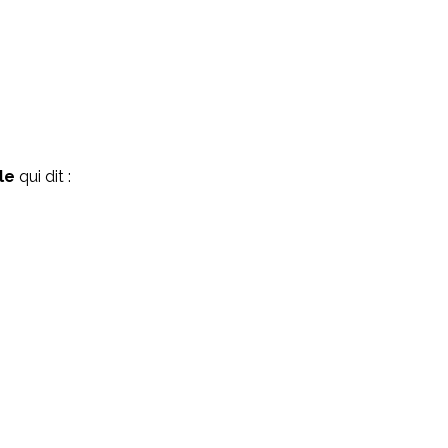
lle
 qui dit :