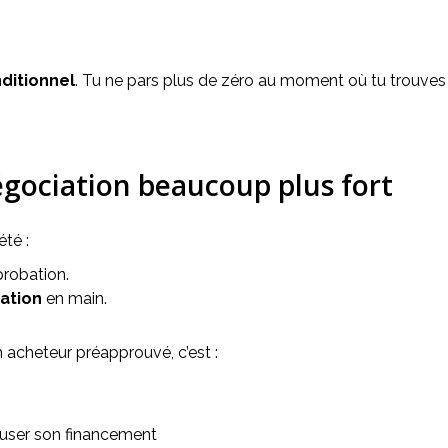
nditionnel
. Tu ne pars plus de zéro au moment où tu trouves 
égociation beaucoup plus fort
té :
probation.
ation
en main.
 acheteur préapprouvé, c’est :
fuser son financement