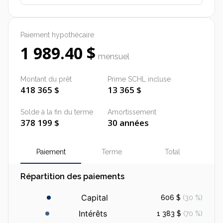
Paiement hypothécaire
1 989.40 $
mensuel
Montant du prêt
Prime SCHL incluse
418 365 $
13 365 $
Solde à la fin du terme
Amortissement
378 199 $
30 années
Paiement
Terme
Total
Répartition des paiements
Capital
606 $
(
30 %
)
Intérêts
1 383 $
(
70 %
)