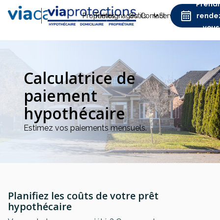
Prend
Propriétés
Témoignages
Outils
Contact
Services
rende
vous
Calculatrice de
paiement
hypothécaire
Estimez vos paiements mensuels.
Planifiez les coûts de votre prêt
hypothécaire