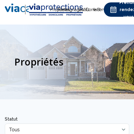
Prend
Propriétés
Témoignages
Outils
Contact
Services
rende
vous
Propriétés
Statut
Tous