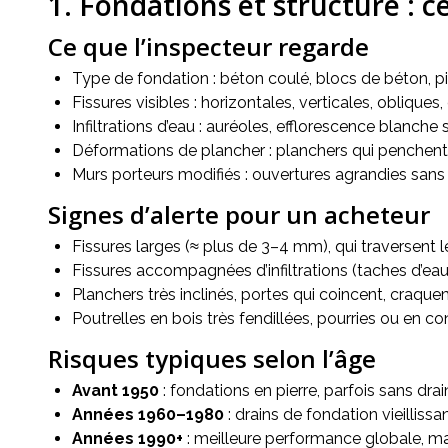
1. Fondations et structure : ce
Ce que l’inspecteur regarde
Type de fondation : béton coulé, blocs de béton, pi
Fissures visibles : horizontales, verticales, obliques, 
Infiltrations d’eau : auréoles, efflorescence blanche 
Déformations de plancher : planchers qui penchent, 
Murs porteurs modifiés : ouvertures agrandies san
Signes d’alerte pour un acheteur
Fissures larges (≈ plus de 3–4 mm), qui traversent le 
Fissures accompagnées d’infiltrations (taches d’eau,
Planchers très inclinés, portes qui coincent, craq
Poutrelles en bois très fendillées, pourries ou en con
Risques typiques selon l’âge
Avant 1950
: fondations en pierre, parfois sans drain,
Années 1960–1980
: drains de fondation vieillissa
Années 1990+
: meilleure performance globale, mai