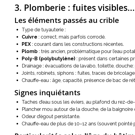
3. Plomberie : fuites visibles…
Les éléments passés au crible
Type de tuyauterie :
Cuivre
: correct, mais parfois corrodé.
PEX
: courant dans les constructions récentes.
Plomb
: très ancien, problématique pour l’eau pota
Poly-B (polybutylène)
: présent dans certaines p
Drainage : évacuations de lavabo, toilette, douche;
Joints, robinets, siphons : fuites, traces de bricolage
Chauffe-eau : âge, capacité, présence de bac de rét
Signes inquiétants
Taches d’eau sous les éviers, au plafond du rez-de-c
Plancher mou autour de la douche, de la baignoire o
Odeur d’égout persistante.
Chauffe-eau de plus de 10–12 ans (souvent pointé p