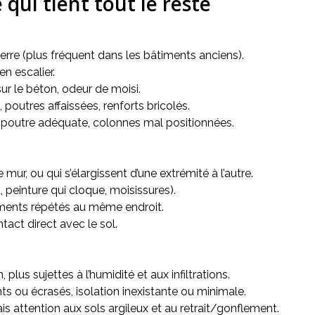
 qui tient tout le reste
erre (plus fréquent dans les bâtiments anciens).
en escalier.
sur le béton, odeur de moisi.
poutres affaissées, renforts bricolés.
s poutre adéquate, colonnes mal positionnées.
mur, ou qui s’élargissent d’une extrémité à l’autre.
 peinture qui cloque, moisissures).
uements répétés au même endroit.
tact direct avec le sol.
 plus sujettes à l’humidité et aux infiltrations.
nts ou écrasés, isolation inexistante ou minimale.
s attention aux sols argileux et au retrait/gonflement.