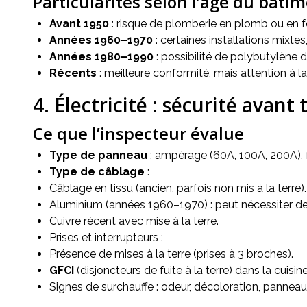
Particularités selon l’âge du bâti
Avant 1950
: risque de plomberie en plomb ou en fon
Années 1960–1970
: certaines installations mixt
Années 1980–1990
: possibilité de polybutylène d
Récents
: meilleure conformité, mais attention à la
4. Électricité : sécurité avant 
Ce que l’inspecteur évalue
Type de panneau
: ampérage (60A, 100A, 200A), f
Type de câblage
:
Câblage en tissu (ancien, parfois non mis à la terre).
Aluminium (années 1960–1970) : peut nécessiter de
Cuivre récent avec mise à la terre.
Prises et interrupteurs :
Présence de mises à la terre (prises à 3 broches).
GFCI
(disjoncteurs de fuite à la terre) dans la cuisine,
Signes de surchauffe : odeur, décoloration, pannea